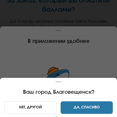
за заказ, который вы оплатили
баллами?
Да. Если вы частично оплатили заказ баллами,
тогда кэшбэк будет начислен на оставшуюся
сумму заказа.
В приложении удобнее
Теперь вы знаете, что ваши
заказы могут стать выгодней!
Пришло время окунуться в
Ваш город
Благовещенск
?
НЕТ, ДРУГОЙ
ДА, СПАСИБО