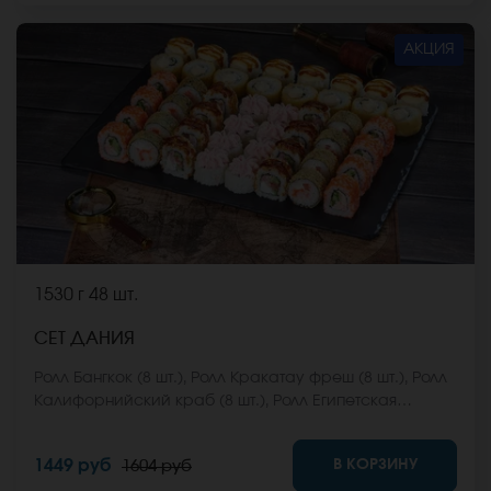
АКЦИЯ
1530 г
48 шт.
СЕТ ДАНИЯ
Ролл Бангкок (8 шт.), Ролл Кракатау фреш (8 шт.), Ролл
Калифорнийский краб (8 шт.), Ролл Египетская
курица (8 шт.), Ролл Кентукки хот (8 шт.), Ролл Монтана
(8 шт.) *Не забудьте заказать имбирь, васаби и
В КОРЗИНУ
1449 руб
1604 руб
соевый соус. Они не входят в стоимость заказа.