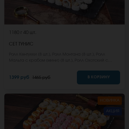
1180 г
40 шт.
СЕТ ТУНИС
Ролл Кентукки (8 шт.), Ролл Монтана (8 шт.), Ролл
Мальта с крабом (мини) (8 шт.), Ролл Охотский с
креветкой (8 шт.), Ролл Египетская курица (8 шт.) *Не
забудьте заказать имбирь, васаби и соевый соус.
В КОРЗИНУ
1399 руб
1465 руб
Они не входят в стоимость заказа. *Внешний вид
блюда может отличаться от фото на сайте.
НОВИНКА
АКЦИЯ