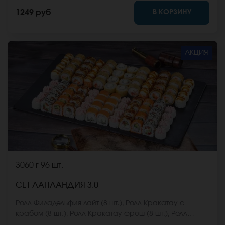
имбирь, васаби и соевый соус. Они не входят в
В КОРЗИНУ
1249 руб
стоимость заказа. *Внешний вид блюда может
отличаться от фото на сайте.
АКЦИЯ
3060 г
96 шт.
СЕТ ЛАПЛАНДИЯ 3.0
Ролл Филадельфия лайт (8 шт.), Ролл Кракатау с
крабом (8 шт.), Ролл Кракатау фреш (8 шт.), Ролл
Калифорнийский фреш (8 шт.), Ролл Калифорнийская