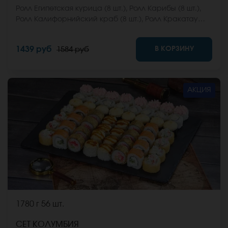
Ролл Египетская курица (8 шт.), Ролл Карибы (8 шт.),
Ролл Калифорнийский краб (8 шт.), Ролл Кракатау
фреш (8 шт.), Ролл Мальта с сыром (8 шт.), Ролл
Мальта микс (8 шт.) *Не забудьте заказать имбирь,
В КОРЗИНУ
1439 руб
1584 руб
васаби и соевый соус. Они не входят в стоимость
заказа. *Внешний вид блюда может отличаться от
фото на сайте.
АКЦИЯ
1780 г
56 шт.
СЕТ КОЛУМБИЯ