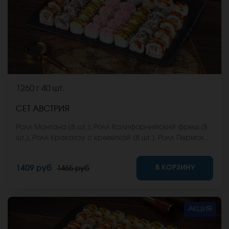
1260 г
40 шт.
СЕТ АВСТРИЯ
Ролл Монтана (8 шт.), Ролл Калифорнийский фреш (8
шт.), Ролл Кракатау с креветкой (8 шт.), Ролл Пермский
(8 шт.), Ролл Анапский (8 шт.). *Не забудьте заказать
имбирь, васаби и соевый соус. Они не входят в
В КОРЗИНУ
1409 руб
1465 руб
стоимость заказа. *Внешний вид блюда может
отличаться от фото на сайте.
АКЦИЯ