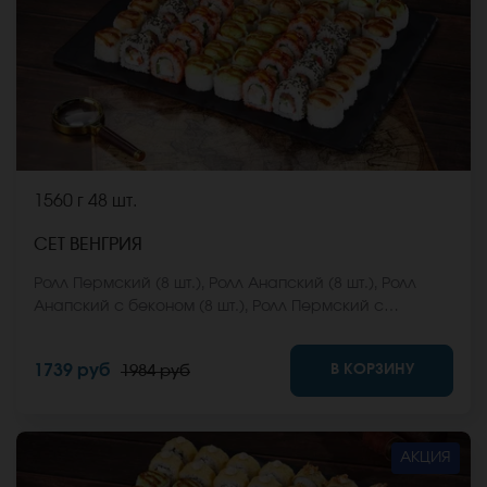
1560 г
48 шт.
СЕТ ВЕНГРИЯ
Ролл Пермский (8 шт.), Ролл Анапский (8 шт.), Ролл
Анапский с беконом (8 шт.), Ролл Пермский с
беконом (8 шт.), Ролл Калифорнийский фреш (8 шт.),
Ролл Ижевский (8 шт.). *Не забудьте заказать имбирь,
В КОРЗИНУ
1739 руб
1984 руб
васаби и соевый соус. Они не входят в стоимость
заказа. *Внешний вид блюда может отличаться от
фото на сайте.
АКЦИЯ