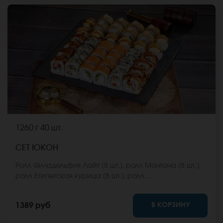
1260 г
40 шт.
СЕТ ЮКОН
Ролл Филадельфия Лайт (8 шт.), ролл Монтана (8 шт.),
ролл Египетская курица (8 шт.), ролл
Калифорнийский фреш (8 шт.), ролл Карибы (8 шт.)
*Не забудьте заказать имбирь, васаби и соевый
В КОРЗИНУ
1389 руб
соус. Они не входят в стоимость заказа. *Внешний
вид блюда может отличаться от фото на сайте.