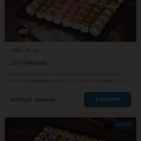
1840 г
56 шт.
СЕТ ГЕРМАНИЯ
Ролл Бангкок (8 шт.), Ролл Кракатау с крабом (8 шт.),
Ролл Филадельфия лайт (8 шт.), Ролл Анапский (8 шт.),
Ролл Анапский с беконом (8 шт.), Ролл Кентукки хот (8
шт.), Ролл Макарена (8 шт.). *Не забудьте заказать
В КОРЗИНУ
2019 руб
2203 руб
имбирь, васаби и соевый соус. Они не входят в
стоимость заказа. *Внешний вид блюда может
отличаться от фото на сайте.
АКЦИЯ