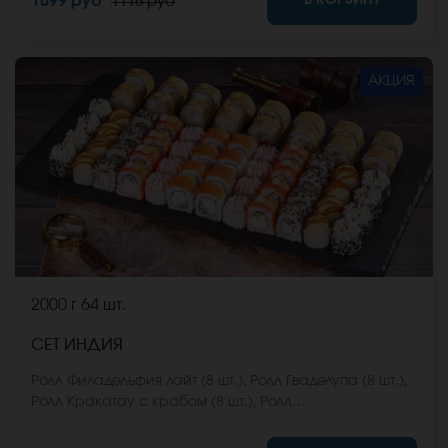
1099 руб
1116 руб
входят в стоимость заказа. *Внешний вид блюда
может отличаться от фото на сайте.
АКЦИЯ
2000 г
64 шт.
СЕТ ИНДИЯ
Ролл Филадельфия лайт (8 шт.), Ролл Гваделупа (8 шт.),
Ролл Кракатау с крабом (8 шт.), Ролл
Калифорнийская классика (8 шт.), Ролл Эрта Але (8
шт.), Ролл Калифорния хот (8 шт.), Ролл Охотский краб