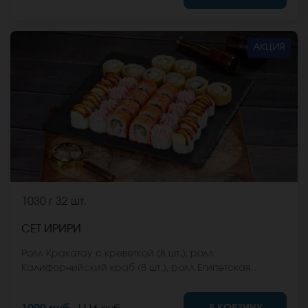
стоимость заказа. *Внешний вид блюда может
отличаться от фото на сайте.
АКЦИЯ
1030 г
32 шт.
СЕТ ИРИРИ
Ролл Кракатау с креветкой (8 шт.), ролл
Калифорнийский краб (8 шт.), ролл Египетская
курица (8 шт.), ролл Кентукки хот (8 шт.) *Не забудьте
заказать имбирь, васаби и соевый соус. Они не
В КОРЗИНУ