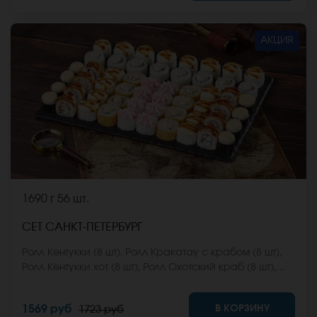
*Внешний вид блюда может отличаться от фото на
сайте.
АКЦИЯ
1690 г
56 шт.
СЕТ САНКТ-ПЕТЕРБУРГ
Ролл Кентукки (8 шт), Ролл Кракатау с крабом (8 шт),
Ролл Кентукки хот (8 шт), Ролл Охотский краб (8 шт),
Ролл Египетская курица (8 шт), Ролл Мальта с сыром
(8 шт), Ролл Монтана (8 шт) *Не забудьте заказать
В КОРЗИНУ
1569 руб
1723 руб
имбирь, васаби и соевый соус. Они не входят в