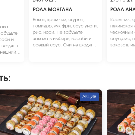
240 г
8 шт.
270 г
8 шт.
С
РОЛЛ МОНТАНА
РОЛЛ АН
Бекон, крем чиз, огурец,
Крем чиз, 
помидор, лук фри, соус унаги,
пекинская 
лава
рис, нори. Не забудьте
чесночный 
забудьте
заказать имбирь, васаби и
соус,рис, 
саби и
соевый соус. Они не входят в
заказать и
входят в
стоимость заказа. *Внешний
соевый соус
Внешний
вид блюда может отличаться
стоимость 
ичаться
от фото на сайте.
вид блюда 
от фото на 
ть
:
АКЦИЯ