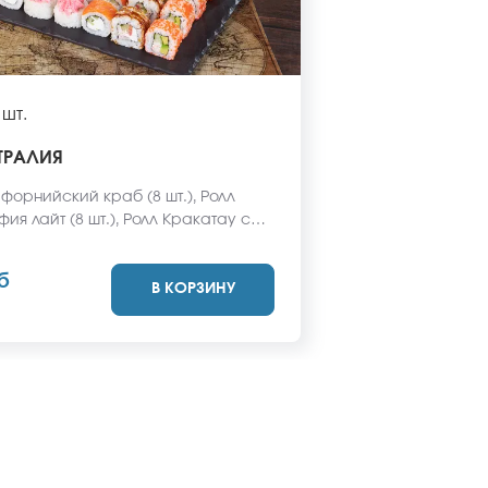
 шт.
ТРАЛИЯ
форнийский краб (8 шт.), Ролл
ия лайт (8 шт.), Ролл Кракатау с
шт.), Ролл Монтана (8 шт.), Ролл
ий ХОТ (8 шт.), Ролл Ангарский (8
б
В КОРЗИНУ
 Анапский с беконом (8 шт.), Ролл
с беконом (8 шт.). *Не забудьте
имбирь, васаби и соевый соус.
одят в стоимость заказа. *Внешний
 может отличаться от фото на