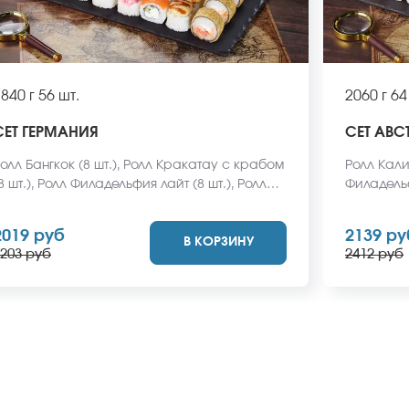
840 г
56 шт.
2060 г
64
СЕТ ГЕРМАНИЯ
СЕТ АВС
л Бангкок (8 шт.), Ролл Кракатау с крабом
Ролл Кали
8 шт.), Ролл Филадельфия лайт (8 шт.), Ролл
Филадельф
напский (8 шт.), Ролл Анапский с беконом
крабом (8 
8 шт.), Ролл Кентукки хот (8 шт.), Ролл
Итальянск
2019 руб
2139 ру
В КОРЗИНУ
акарена (8 шт.). *Не забудьте заказать
шт.),Ролл
203 руб
2412 руб
мбирь, васаби и соевый соус. Они не
Пермский 
ходят в стоимость заказа. *Внешний вид
заказать 
люда может отличаться от фото на сайте.
Они не вх
вид блюда
сайте.