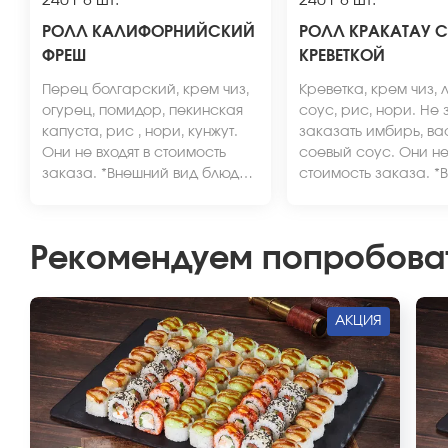
240 г
8 шт.
240 г
8 шт.
РОЛЛ КАЛИФОРНИЙСКИЙ
РОЛЛ КРАКАТАУ 
ФРЕШ
КРЕВЕТКОЙ
Перец болгарский, крем чиз,
Креветка, крем чиз, 
огурец, помидор, пекинская
соус, рис, нори. Не 
капуста, рис , нори, кунжут.
заказать имбирь, ва
Они не входят в стоимость
соевый соус. Они не 
заказа. *Внешний вид блюда
стоимость заказа. *
может отличаться от фото на
вид блюда может отл
сайте.
от фото на сайте.
Рекомендуем попробова
АКЦИЯ