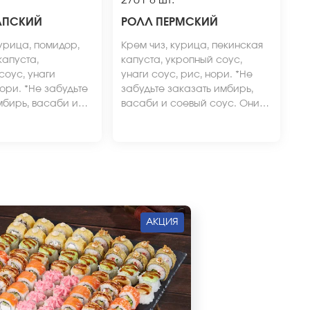
270 г
8 шт.
АПСКИЙ
РОЛЛ ПЕРМСКИЙ
курица, помидор,
Крем чиз, курица, пекинская
капуста,
капуста, укропный соус,
соус, унаги
унаги соус, рис, нори. *Не
нори. *Не забудьте
забудьте заказать имбирь,
мбирь, васаби и
васаби и соевый соус. Они
. Они не входят в
не входят в стоимость заказа.
заказа. *Внешний
*Внешний вид блюда может
может отличаться
отличаться от фото на сайте.
сайте.
АКЦИЯ