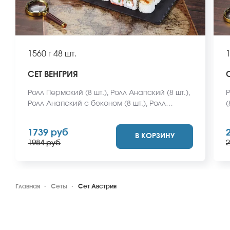
1560 г
48 шт.
1
СЕТ ВЕНГРИЯ
Ролл Пермский (8 шт.), Ролл Анапский (8 шт.),
Рол
Ролл Анапский с беконом (8 шт.), Ролл
(
Пермский с беконом (8 шт.), Ролл
А
Калифорнийский фреш (8 шт.), Ролл
(
1739 руб
В КОРЗИНУ
Ижевский (8 шт.). *Не забудьте заказать
М
1984 руб
2
имбирь, васаби и соевый соус. Они не
и
входят в стоимость заказа. *Внешний вид
в
блюда может отличаться от фото на сайте.
б
Главная
Сеты
Сет Австрия