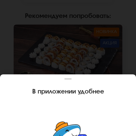
заказа. *Внешний вид блюда может
отличаться от фото на сайте.
Рекомендуем попробовать
:
НОВИНКА
АКЦИЯ
В приложении удобнее
1180 г
40 шт.
СЕТ ТУНИС
Ролл Кентукки (8 шт.), Ролл Монтана (8 шт.),
Ролл Мальта с крабом (мини) (8 шт.), Ролл
Охотский с креветкой (8 шт.), Ролл Египетская