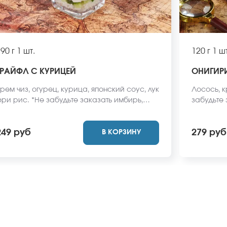
90 г
1 шт.
120 г
1 шт
ТРАЙФЛ С КУРИЦЕЙ
ОНИГИР
рем чиз, огурец, курица, японский соус, лук
Лосось, к
ри рис. *Не забудьте заказать имбирь,
забудьте
асаби и соевый соус. Они не входят в
соус. Они
тоимость заказа. *Внешний вид блюда
*Внешний 
249 руб
279 руб
В КОРЗИНУ
ожет отличаться от фото на сайте.
фото на с