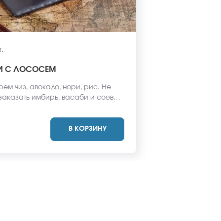
.
И С ЛОСОСЕМ
рем чиз, авокадо, нори, рис. Не
 заказать имбирь, васаби и соевый
 не входят в стоимость заказа.
вид блюда может отличаться от
В КОРЗИНУ
айте.