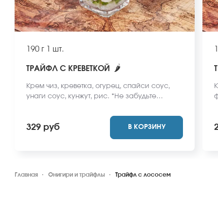
190 г
1 шт.
1
🌶
ТРАЙФЛ С КРЕВЕТКОЙ
Крем чиз, креветка, огурец, спайси соус,
К
унаги соус, кунжут, рис. *Не забудьте
ф
заказать имбирь, васаби и соевый соус.
в
Они не входят в стоимость заказа. *Внешний
с
329 руб
В КОРЗИНУ
вид блюда может отличаться от фото на
м
сайте.
Главная
Онигири и трайфлы
Трайфл с лососем